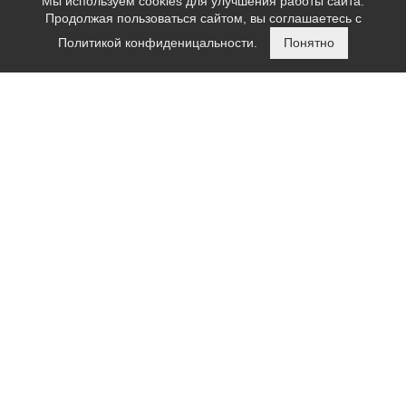
Мы используем cookies для улучшения работы сайта.
Карта сайта
Продолжая пользоваться сайтом, вы соглашаетесь с
Политикой конфиденицальности.
Понятно
КОНТАКТЫ
+7 (495) 032-33-30
zakaz@polusfery.ru
г. Москва поселение Воскресенское, д. 59
ПОЛУЧИТЬ КОНСУЛЬТАЦИЮ
ЗАКАЗАТЬ ЗВОНОК
Остались вопросы? Закажите звонок и мы перезвоним Вам.