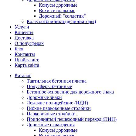
Конусы дорожные
Вехи сигнальные
Дорожный "солдатик"
Колесоотбойники (делиниаторы)
Услуги
Клиенты
Доставка
О полусферах
Блог
Контакты
Прайс-лист
Карта сайта
Каталог
Тактильная бетонная плитка
Полусферы бетонные
Бетонное основание для дорожного знака
Дорожные знаки
Лежачие полицейские (ИДН)
Гибкие парковочные столбики
Парковочные столбики
Приподнятый пешеходный переход (ПИН)
Дорожные ограждения
Конусы дорожные
Вехи сигнальные