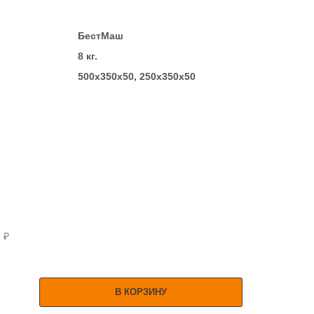
БестМаш
8 кг.
500x350x50,
250x350x50
7 ₽
В КОРЗИНУ