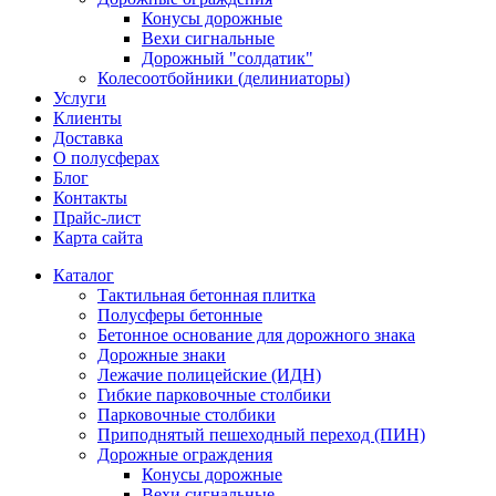
Конусы дорожные
Вехи сигнальные
Дорожный "солдатик"
Колесоотбойники (делиниаторы)
Услуги
Клиенты
Доставка
О полусферах
Блог
Контакты
Прайс-лист
Карта сайта
Каталог
Тактильная бетонная плитка
Полусферы бетонные
Бетонное основание для дорожного знака
Дорожные знаки
Лежачие полицейские (ИДН)
Гибкие парковочные столбики
Парковочные столбики
Приподнятый пешеходный переход (ПИН)
Дорожные ограждения
Конусы дорожные
Вехи сигнальные