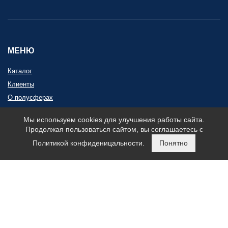
МЕНЮ
Каталог
Клиенты
О полусферах
Контакты
Мы используем cookies для улучшения работы сайта.
Карта сайта
Продолжая пользоваться сайтом, вы соглашаетесь с
Политикой конфиденицальности.
Понятно
КОНТАКТЫ
+7 (495) 032-33-30
zakaz@polusfery.ru
г. Москва поселение Воскресенское, д. 59