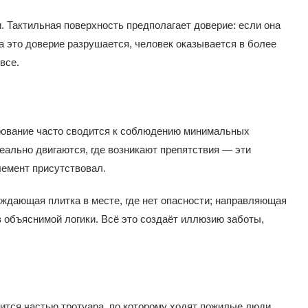
. Тактильная поверхность предполагает доверие: если она
да это доверие разрушается, человек оказывается в более
все.
ование часто сводится к соблюдению минимальных
реально двигаются, где возникают препятствия — эти
лемент присутствовал.
ждающая плитка в месте, где нет опасности; направляющая
 объяснимой логики. Всё это создаёт иллюзию заботы,
вится частью тротуара, по которому ходят пожилые люди,