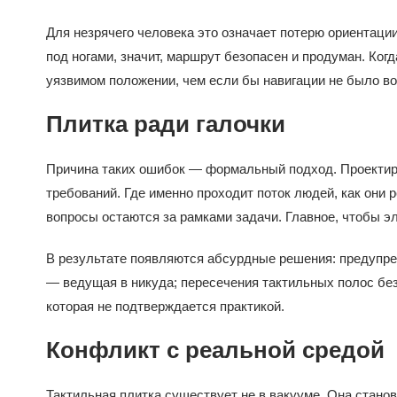
Для незрячего человека это означает потерю ориентации
под ногами, значит, маршрут безопасен и продуман. Ког
уязвимом положении, чем если бы навигации не было во
Плитка ради галочки
Причина таких ошибок — формальный подход. Проектир
требований. Где именно проходит поток людей, как они 
вопросы остаются за рамками задачи. Главное, чтобы э
В результате появляются абсурдные решения: предупре
— ведущая в никуда; пересечения тактильных полос без
которая не подтверждается практикой.
Конфликт с реальной средой
Тактильная плитка существует не в вакууме. Она стано