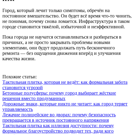
Город, который лечит только симптомы, обречён на
постоянное вмешательство. Он будет всё время что-то чинить,
не понимая, почему снова ломается. Инфраструктура в таком
городе становится тяжёлой, избыточной и неэффективной.
Пока города не научатся останавливаться и разбираться в
причинах, а не просто закрывать проблемы новыми
элементами, они будут продолжать путь бесконечного
ремонта — без ощущения движения вперёд и улучшения
качества жизни.
Похожие статьи:
Тактильная плитка, которая не ведёт: как формальная забота
становится угрозой
Бетонные полусферы: почему город выбирает жёсткие
решения вместо продуманных
Дорожные знаки, которые никто не читает: как город теряет
управляемость
Лежачие полицейские во дворах: почему безопасность
превращается в источник постоянного напряжения
Тактильная плитка как иллюзия доступности: почему
формальное благоустройство подводит тех, ради кого