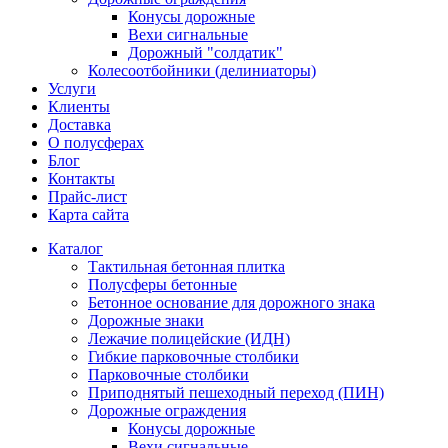
Конусы дорожные
Вехи сигнальные
Дорожный "солдатик"
Колесоотбойники (делиниаторы)
Услуги
Клиенты
Доставка
О полусферах
Блог
Контакты
Прайс-лист
Карта сайта
Каталог
Тактильная бетонная плитка
Полусферы бетонные
Бетонное основание для дорожного знака
Дорожные знаки
Лежачие полицейские (ИДН)
Гибкие парковочные столбики
Парковочные столбики
Приподнятый пешеходный переход (ПИН)
Дорожные ограждения
Конусы дорожные
Вехи сигнальные