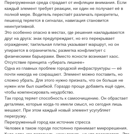
Перегруженная среда страдает от инфляции внимания. Если
каждый элемент требует реакции, ни один не получает её в
полной мере. Водитель перестаёт различать приоритеты,
пешеход теряется в сигналах, навигация становится
неинтуитивной.
Это особенно опасно в местах, где решения накладываются
друг на друга: знак предупреждает, но его перекрывает
ограждение; тактильная плитка указывает маршрут, но он
упирается в ограничитель; разметка конфликтует с
физическими барьерами. Вместо ясности возникает хаос.
Отсутствие принципа «убирать лишнее»
Одна из главных проблем городской инфраструктуры — её
почти никогда не сокращают. Элемент можно поставить, но
сложно убрать. Для этого нужно признать, что он больше не
нужен или был ошибкой. Гораздо проще добавить ещё один,
чтобы компенсировать неудобство.
Так город теряет способность к самоочищению. Он обрастает
деталями, которые когда-то имели смысл, но сегодня лишь
мешают. При этом каждый новый элемент усугубляет
перегрузку.
Перегруженный город как источник стресса
Человек в таком городе постоянно принимает микрорешения.
Куда идти, где повернуть, чему верить, на что реагировать. Это